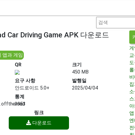
oad Car Driving Game APK 다운로드
게
 앱과 게임
교
도
QR
크기
롤
450 MB
비
요구 사항
발행일
집
안드로이드 5.0+
2025/04/04
소
통계
스
offtheroad
3953
아
링크
앱
엔
다운로드
전
최