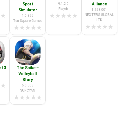
Sport
9.1.2.0
Alliance
Playrix
Simulator
1.253.001
★
★
★
★
★
★
★
NEXTERS GLOBAL
1.0.395
LTD
Ten Square Games
★
★
★
★
★
★
★
★
★
★
ht 3
The Spike –
Volleyball
Story
★
★
6.0.503
SUNCYAN
★
★
★
★
★