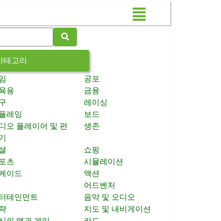
카테고리
임
공포
육용
금융
구
레이싱
플레잉
보드
디오 플레이어 및 편
생존
기
셜
쇼핑
포츠
시뮬레이션
케이드
액션
어드벤처
터테인먼트
음악 및 오디오
략
지도 및 내비게이션
신의 앱과 게임
카드