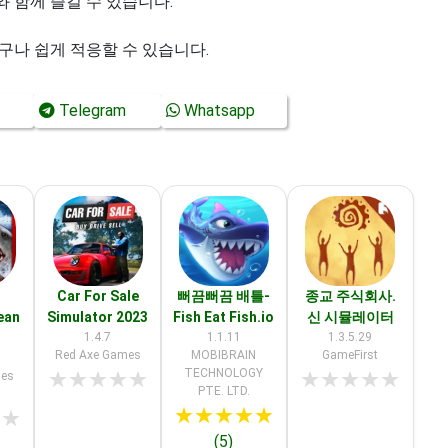
 함께 즐길 수 있습니다.
구나 쉽게 적응할 수 있습니다.
Telegram
Whatsapp
Car For Sale
뻐끔뻐끔 배틀-
종교 주식회사.
ean
Simulator 2023
Fish Eat Fish.io
신 시뮬레이터
1.4.7
1.1.11
1.3.5.29
Red Axe Games
MOBIBRAIN
GameFirst
TECHNOLOGY
★
★
★
★
★
★
★
★
★
★
mes
PTE. LTD.
★
★
★
★
★
★
★
(5)