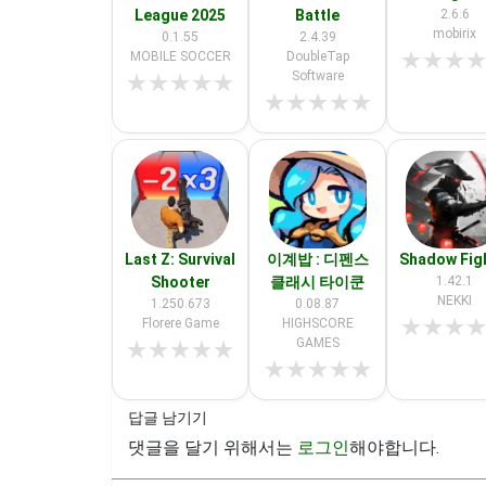
League 2025
Battle
2.6.6
mobirix
0.1.55
2.4.39
★
★
★
MOBILE SOCCER
DoubleTap
Software
★
★
★
★
★
★
★
★
★
★
Last Z: Survival
이계밥 : 디펜스
Shadow Fig
Shooter
클래시 타이쿤
1.42.1
NEKKI
1.250.673
0.08.87
★
★
★
Florere Game
HIGHSCORE
GAMES
★
★
★
★
★
★
★
★
★
★
답글 남기기
댓글을 달기 위해서는
로그인
해야합니다.