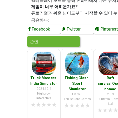
멀티플레이 모드를 통해 온라인에서 다른 유저와
게임이 너무 어려운가요?
튜토리얼과 쉬운 난이도부터 시작할 수 있어 누
공유하다:
Facebook
Twitter
Pinterest
관련
Truck Masters:
Fishing Clash:
Raft
India Simulator
Sport
survival Oc
2024.12.4
Simulator
nomad
Highbrow
1.0.395
2.5.3
Interactive
Ten Square Games
Survival Ga
★
★
★
★
★
Ltd
★
★
★
★
★
★
★
★