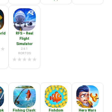
orld
RFS – Real
Flight
Simulator
★
★
2.6.1
RORTOS
★
★
★
★
★
ook
Fishing Clash:
Fishdom
Hero Wars