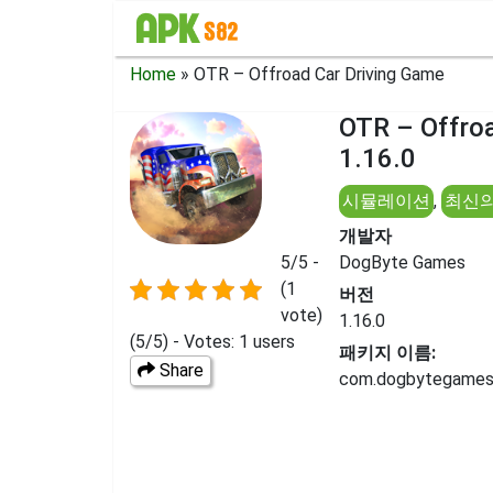
Home
»
OTR – Offroad Car Driving Game
OTR – Offr
1.16.0
시뮬레이션
,
최신의
개발자
5/5 -
DogByte Games
(1
버전
vote)
1.16.0
(5/5) - Votes: 1 users
패키지 이름:
Share
com.dogbytegames.