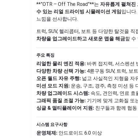
**”OTR – Off The Road”**는
자유롭게 펼쳐진 
수 있는 리얼 드라이빙 시뮬레이션 게임
입니다.
느낌을 선사합니다.
트럭, SUV, 헬리콥터, 보트 등 다양한 탈것을
차량을 업그레이드하고 새로운 맵을 해금
할 수
주요 특징
리얼한 물리 엔진 적용:
바퀴 접지력, 서스펜션 
다양한 차량 선택 가능:
4륜구동 SUV, 트럭, 보
오픈 월드 자유 주행:
넓고 사실적인 지형을 자
미션 모드 지원:
운송, 구조, 경주, 측정 미션 등
차량 업그레이드 시스템:
속도, 견인력, 연료 효
그래픽 품질 조절 가능:
기기에 맞게 고화질 또는
싱글 & 멀티플레이어 지원:
친구들과 함께 협동
시스템 요구사항
운영체제:
안드로이드 6.0 이상