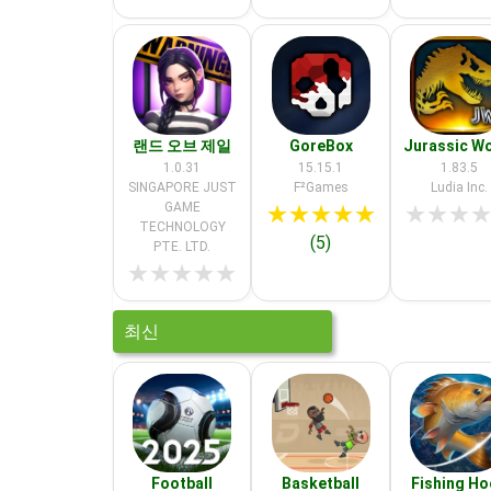
랜드 오브 제일
GoreBox
Jurassic W
1.0.31
15.15.1
1.83.5
SINGAPORE JUST
F²Games
Ludia Inc.
GAME
★
★
★
★
★
★
★
★
TECHNOLOGY
(5)
PTE. LTD.
★
★
★
★
★
최신
Football
Basketball
Fishing H